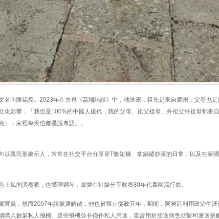
文名叫陳錫堯。2023年在央視《高端訪談》中，他透露，祖先是來自廣州，父母也是
文化影響，「我也是100%的中國人後代，我的父母、祖父祖母、外祖父外祖母都來
堯），家裡每天也都是說粵語。」
向以親民形象示人，常常在社交平台分享穿T恤短褲、拿鍋鏟炒菜的日常，以及在泰
色士風的演奏家，也懂彈鋼琴，最愛在社媒分享吹奏80年代泰國流行曲。
黨官員，然而2007年該黨遭解散，他也被禁止從政五年，期間，阿努廷利用政治生涯
續購入數架私人飛機。這些飛機並非僅作私人用途，還曾用於接送病患就醫和運送捐