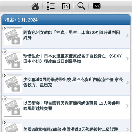
檔案 › 1 月, 2024
0
阿肯色州女教師「性獵」男生上床逾30次 隨時遭判囚
終身
0
珍惜生命︱日本女漫畫家蘆原妃名子自殺身亡 《SEXY
田中小姐》獲改編成日劇爆爭拗
0
少女稱遭3男同學誘帶出校 星巴克廁所內輪流性侵 家長
告校方、星巴克
0
以巴衝突｜聯合國難民救濟機構解僱職員 12人涉參與
哈馬斯越境突襲
0
美國3歲童槍殺2歲弟 生母潛逃3天落網被控二級誤殺