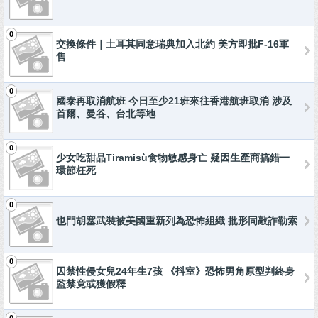
0
交換條件｜土耳其同意瑞典加入北約 美方即批F-16軍
售
0
國泰再取消航班 今日至少21班來往香港航班取消 涉及
首爾、曼谷、台北等地
0
少女吃甜品Tiramisù食物敏感身亡 疑因生產商搞錯一
環節枉死
0
也門胡塞武裝被美國重新列為恐怖組織 批形同敲詐勒索
0
囚禁性侵女兒24年生7孩 《抖室》恐怖男角原型判終身
監禁竟或獲假釋