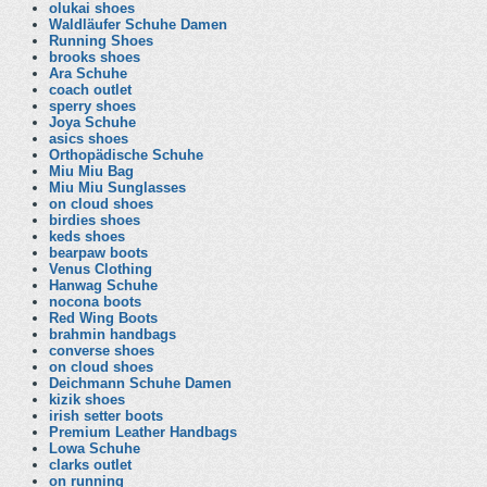
olukai shoes
Waldläufer Schuhe Damen
Running Shoes
brooks shoes
Ara Schuhe
coach outlet
sperry shoes
Joya Schuhe
asics shoes
Orthopädische Schuhe
Miu Miu Bag
Miu Miu Sunglasses
on cloud shoes
birdies shoes
keds shoes
bearpaw boots
Venus Clothing
Hanwag Schuhe
nocona boots
Red Wing Boots
brahmin handbags
converse shoes
on cloud shoes
Deichmann Schuhe Damen
kizik shoes
irish setter boots
Premium Leather Handbags
Lowa Schuhe
clarks outlet
on running