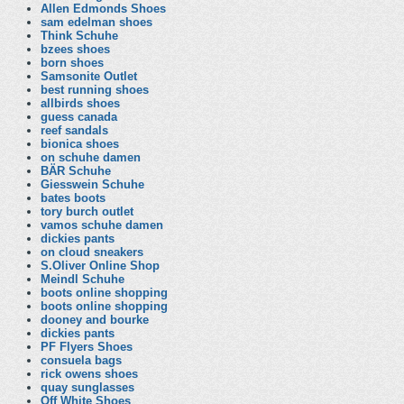
Allen Edmonds Shoes
sam edelman shoes
Think Schuhe
bzees shoes
born shoes
Samsonite Outlet
best running shoes
allbirds shoes
guess canada
reef sandals
bionica shoes
on schuhe damen
BÄR Schuhe
Giesswein Schuhe
bates boots
tory burch outlet
vamos schuhe damen
dickies pants
on cloud sneakers
S.Oliver Online Shop
Meindl Schuhe
boots online shopping
boots online shopping
dooney and bourke
dickies pants
PF Flyers Shoes
consuela bags
rick owens shoes
quay sunglasses
Off White Shoes