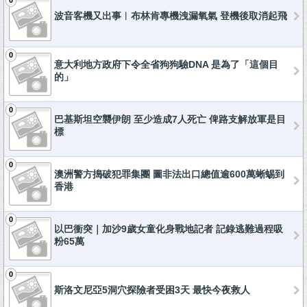
0
波音客機又出事︱布林肯專機洩漏氧氣 登機後取消起飛
0
意大利地方政府下令全省狗狗驗DNA 是為了「這個目
的」
0
巴基斯坦空襲伊朗 至少造成7人死亡 俾路支解放軍是目
標
0
澳洲警方搗破犯罪集團 圖非法出口總值逾600萬蜥蜴到
香港
0
以巴衝突｜加沙9歲女童化身戰地記者 記錄逃難過程吸
粉65萬
0
斯洛文尼亞5洞穴探險者受困3天 最快今夜救人