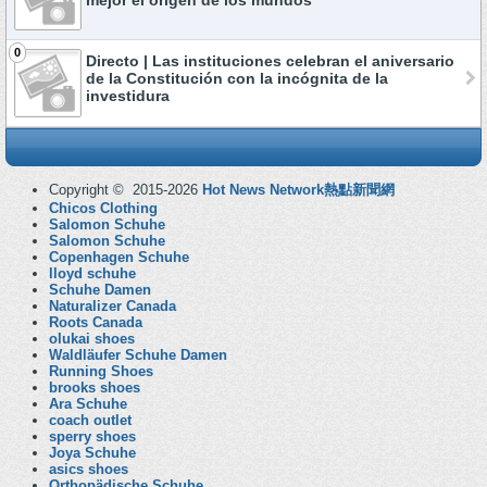
mejor el origen de los mundos
0
Directo | Las instituciones celebran el aniversario
de la Constitución con la incógnita de la
investidura
Copyright © 2015-2026
Hot News Network熱點新聞網
Chicos Clothing
Salomon Schuhe
Salomon Schuhe
Copenhagen Schuhe
lloyd schuhe
Schuhe Damen
Naturalizer Canada
Roots Canada
olukai shoes
Waldläufer Schuhe Damen
Running Shoes
brooks shoes
Ara Schuhe
coach outlet
sperry shoes
Joya Schuhe
asics shoes
Orthopädische Schuhe