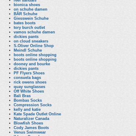
reef sandals
bionica shoes
on schuhe damen
BÄR Schuhe
Giesswein Schuhe
bates boots
tory burch outlet
vamos schuhe damen
dickies pants
on cloud sneakers
S.Oliver Online Shop
Meindl Schuhe
boots online shopping
boots online shopping
dooney and bourke
dickies pants
PF Flyers Shoes
consuela bags
rick owens shoes
quay sunglasses
Off White Shoes
Bali Bras
Bombas Socks
Compression Socks
kelly and katie
Kate Spade Outlet Online
Naturalizer Canada
Blowfish Shoes
Cody James Boots
Venus Swimwear