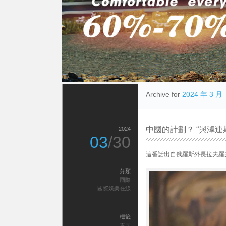
Archive for
2024 年 3 月
中國的計劃？ “與澤
2024
03
/30
這番話出自俄羅斯外長拉夫羅
分類
國際
國際娛樂在線
標籤
不同