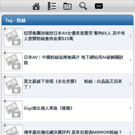
Tag › 粉絲
0
犯罪集團涉操控日本AV女優來港賣淫 警拘65人 其中有
人曾辦粉絲會肉金索$15萬
0
日本AV︱中國粉絲追捧無碼片 地下網站用AI破解闢財
路
0
莫文蔚線下首唱《永生所愛》 粉絲：白晶晶又回來
了！
0
Gigi推出個人單曲《複雜》
0
傳李嘉欣擔任總決賽評判 原來佢都係MIRROR粉絲？