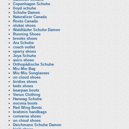
Copenhagen Schuhe
lloyd schuhe
Schuhe Damen
Naturalizer Canada
Roots Canada
olukai shoes
Waldläufer Schuhe Damen
Running Shoes
brooks shoes
Ara Schuhe
coach outlet
sperry shoes
Joya Schuhe
asics shoes
Orthopädische Schuhe
Miu Miu Bag
Miu Miu Sunglasses
on cloud shoes
birdies shoes
keds shoes
bearpaw boots
Venus Clothing
Hanwag Schuhe
nocona boots
Red Wing Boots
brahmin handbags
converse shoes
on cloud shoes
Deichmann Schuhe Damen