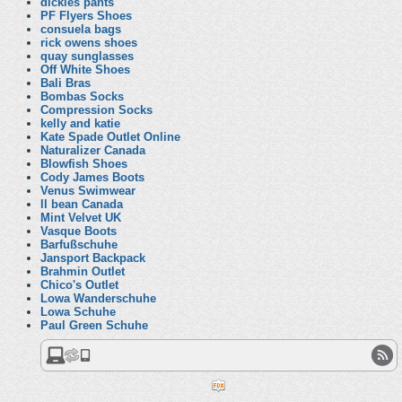
dickies pants
PF Flyers Shoes
consuela bags
rick owens shoes
quay sunglasses
Off White Shoes
Bali Bras
Bombas Socks
Compression Socks
kelly and katie
Kate Spade Outlet Online
Naturalizer Canada
Blowfish Shoes
Cody James Boots
Venus Swimwear
ll bean Canada
Mint Velvet UK
Vasque Boots
Barfußschuhe
Jansport Backpack
Brahmin Outlet
Chico's Outlet
Lowa Wanderschuhe
Lowa Schuhe
Paul Green Schuhe