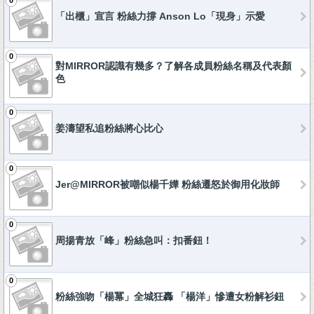
0
「出櫃」宣言 粉絲力撐 Anson Lo「現身」示愛
0
對MIRROR認識有幾多？了解各成員粉絲名稱及代表顏
色
0
姜濤望私追粉絲將心比心
0
Jer@MIRROR被嘲似楊千嬅 粉絲遷怒於御用化妝師
0
周揚青放「峰」粉絲急叫：扣番鈕！
0
粉絲強吻「楊冪」全城狂轟 「楊洋」慘遭女粉解衫鈕