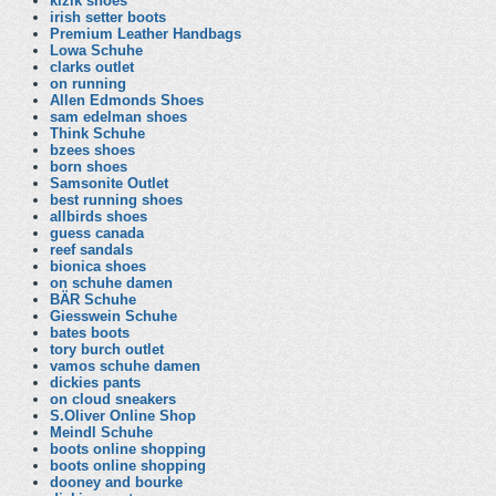
kizik shoes
irish setter boots
Premium Leather Handbags
Lowa Schuhe
clarks outlet
on running
Allen Edmonds Shoes
sam edelman shoes
Think Schuhe
bzees shoes
born shoes
Samsonite Outlet
best running shoes
allbirds shoes
guess canada
reef sandals
bionica shoes
on schuhe damen
BÄR Schuhe
Giesswein Schuhe
bates boots
tory burch outlet
vamos schuhe damen
dickies pants
on cloud sneakers
S.Oliver Online Shop
Meindl Schuhe
boots online shopping
boots online shopping
dooney and bourke