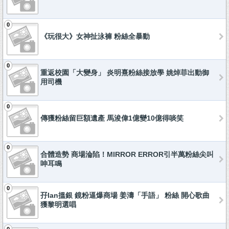
0
《玩很大》女神扯泳褲 粉絲全暴動
0
重返校園「大變身」 炎明熹粉絲接放學 姚焯菲出動御
用司機
0
傳獲粉絲留巨額遺產 馬浚偉1億變10億得啖笑
0
合體造勢 商場淪陷！MIRROR ERROR引半萬粉絲尖叫
呻耳鳴
0
孖Ian搵銀 鏡粉逼爆商場 姜濤「手語」 粉絲 開心歌曲
獲黎明選唱