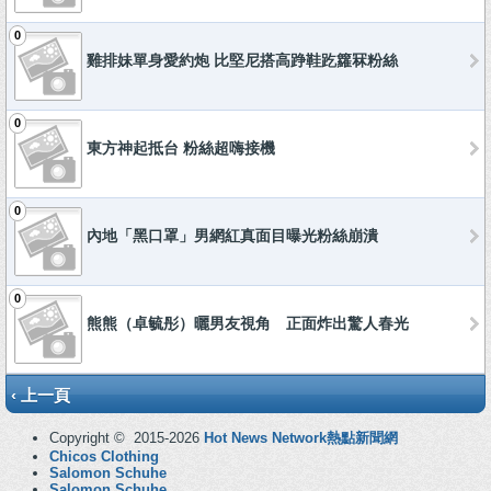
0
雞排妹單身愛約炮 比堅尼搭高踭鞋趷籮冧粉絲
0
東方神起抵台 粉絲超嗨接機
0
內地「黑口罩」男網紅真面目曝光粉絲崩潰
0
熊熊（卓毓彤）曬男友視角 正面炸出驚人春光
‹ 上一頁
Copyright © 2015-2026
Hot News Network熱點新聞網
Chicos Clothing
Salomon Schuhe
Salomon Schuhe