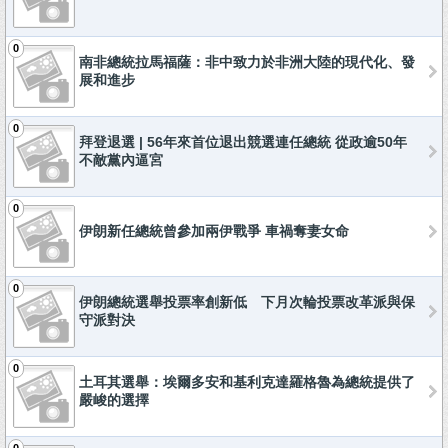
0
南非總統拉馬福薩：非中致力於非洲大陸的現代化、發
展和進步
0
拜登退選 | 56年來首位退出競選連任總統 從政逾50年
不敵黨內逼宮
0
伊朗新任總統曾參加兩伊戰爭 車禍奪妻女命
0
伊朗總統選舉投票率創新低 下月次輪投票改革派與保
守派對決
0
土耳其選舉：埃爾多安和基利克達羅格魯為總統提供了
嚴峻的選擇