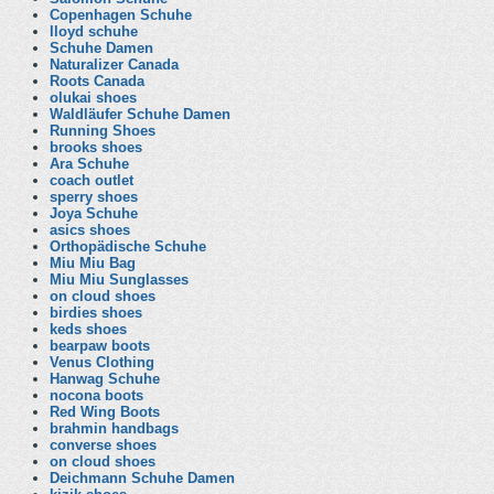
Copenhagen Schuhe
lloyd schuhe
Schuhe Damen
Naturalizer Canada
Roots Canada
olukai shoes
Waldläufer Schuhe Damen
Running Shoes
brooks shoes
Ara Schuhe
coach outlet
sperry shoes
Joya Schuhe
asics shoes
Orthopädische Schuhe
Miu Miu Bag
Miu Miu Sunglasses
on cloud shoes
birdies shoes
keds shoes
bearpaw boots
Venus Clothing
Hanwag Schuhe
nocona boots
Red Wing Boots
brahmin handbags
converse shoes
on cloud shoes
Deichmann Schuhe Damen