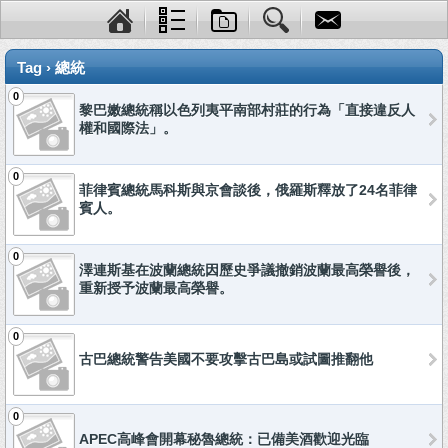
Tag › 總統
0
黎巴嫩總統稱以色列夷平南部村莊的行為「直接違反人
權和國際法」。
0
菲律賓總統馬科斯與京會談後，俄羅斯釋放了24名菲律
賓人。
0
澤連斯基在波蘭總統因歷史爭議撤銷波蘭最高榮譽後，
重新授予波蘭最高榮譽。
0
古巴總統警告美國不要攻擊古巴島或試圖推翻他
0
APEC高峰會開幕秘魯總統：已備美酒歡迎光臨