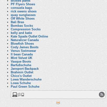
dickies pants
PF Flyers Shoes
consuela bags
rick owens shoes
quay sunglasses
Off White Shoes
Bali Bras
Bombas Socks
Compression Socks
kelly and katie
Kate Spade Outlet Online
Naturalizer Canada
Blowfish Shoes
Cody James Boots
Venus Swimwear
ll bean Canada
Mint Velvet UK
Vasque Boots
Barfußschuhe
Jansport Backpack
Brahmin Outlet
Chico's Outlet
Lowa Wanderschuhe
Lowa Schuhe
Paul Green Schuhe