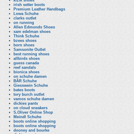
kizik shoes
irish setter boots
Premium Leather Handbags
Lowa Schuhe
clarks outlet
on running
Allen Edmonds Shoes
sam edelman shoes
Think Schuhe
bzees shoes
born shoes
Samsonite Outlet
best running shoes
allbirds shoes
guess canada
reef sandals
bionica shoes
on schuhe damen
BÄR Schuhe
Giesswein Schuhe
bates boots
tory burch outlet
vamos schuhe damen
dickies pants
on cloud sneakers
S.Oliver Online Shop
Meindl Schuhe
boots online shopping
boots online shopping
dooney and bourke