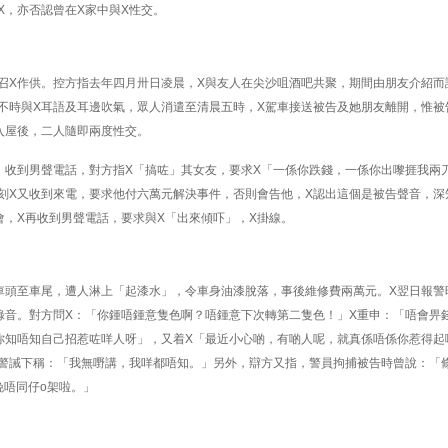
X，亦否認曾在X家中與X性交。
召X作供。控方指去年四月卅日凌晨，X與友人在尖沙咀酒吧共聚，期間由朋友介紹而
不時與X耳語及耳邊吹氣，眾人消遣至清晨五時，X駕車接送被告及她朋友離開，惟被
入屋後，二人隨即兩度性交。
，收到男聲電話，對方指X「搞咗」其女友，要求X「一係你跌錢，一係你出嚟捱我兩
刻X又收到來電，要求他付六萬元解決事件，否則會告他，X認出這個是被告聲音，深
會，X再收到男聲電話，要求與X「出來傾吓」，X掛線。
車頭至車尾，遭人淋上「起漆水」，令車身油漆脫落，事後維修費兩萬元。X翌日報警
錄音。對方問X：「你鍾唔鍾意隻色啊？唔鍾意下次轉第二隻色！」X重申：「唔會畀
你知唔知自己招惹咗咩人呀」，又着X「最近小心啲，有啲人呢，就真係唔係你惹得起
警誡下稱：「我無嘢講，我咩都唔知。」另外，辯方又指，警員拘捕被告時曾說：「
晚唔同仔o架啦。」