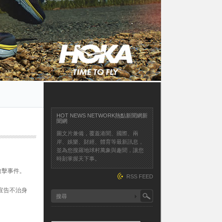
HOT NEWS NETWORK熱點新聞網新
聞網
圖文片兼備，覆蓋港聞、國際、兩
岸、娛樂、財經、體育等最新訊息，
並為您搜羅地球村萬象與趣聞，讓您
時刻掌握天下事。
發生槍擊事件。
RSS FEED
宣告不治身