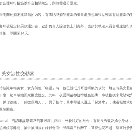
切合理可行措施以符合相關規定，則無需過分憂慮。
列明關於酒吧或酒館的內容，有酒吧或酒館範圍的餐飲處所也須張貼顯示有關範圍的
客可被發定額罰款通知書，處所負責人除須負上刑責外，也須於執法人員發現違規行
措施，即關閉14天。
 美女涉性交勒索
時結識年輕美女，女方與他「細語」時，他已難抵其耳邊呵氣的攻勢，離去時美女聲
下懷，駕車載她回家兩度性交。怎料一夜雲雨後卻疑墮桃色陷阱，事後接獲來電勒索
一係你跌錢，一係捱我兩刀」。男子拒付，其車即遭人灑上「起漆水」，他遂報警求
區院開審。
antal，否認串謀勒索及刑事毀壞共兩罪。外貌娟好的被告，有長長秀髮及嬌小身材
記者鏡頭離開。被告被捕後在錄影會面中聲稱當日飲醉了，甚麼也記不起，醒來時發