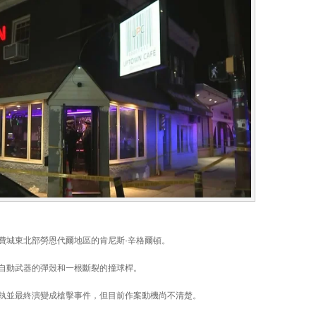
費城東北部勞恩代爾地區的肯尼斯·辛格爾頓。
自動武器的彈殼和一根斷裂的撞球桿。
執並最終演變成槍擊事件，但目前作案動機尚不清楚。