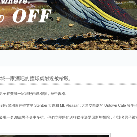
費城一家酒吧的撞球桌附近被槍殺。
男子在費城一家酒吧內遭槍擊，身中數槍。
報警稱東芒特艾里 Stenton 大道和 Mt. Pleasant 大道交匯處的 Uptown Cafe 
發現一名38歲男子身中多槍。他們立即將他送往傑斐遜愛因斯坦醫院，但該名男子被