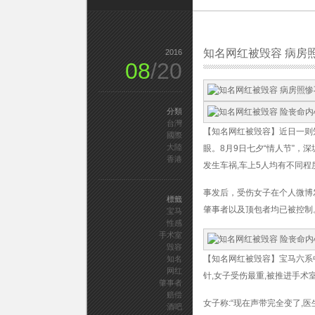
交
勒
索〉
中
知名网红被毁容 病房
2016
08
/20
分類
台灣
【知名网红被毁容】近日一则
國際
大陸
眼。8月9日七夕“情人节”，
香港
发生车祸,车上5人均有不同程
事发后，受伤女子在个人微博
標籤
肇事者以及顶包者均已被控制
宝马
性感
手术室
毁容
【知名网红被毁容】宝马六系
知名
网红
针,女子受伤最重,被推进手术
肇事者
赔偿
女子称:“现在声带完全变了,
酒吧