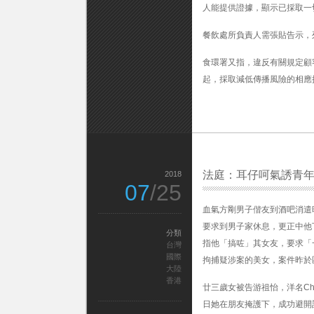
人能提供證據，顯示已採取一
肆
內
酒
餐飲處所負責人需張貼告示，
吧〉
中
食環署又指，違反有關規定顧
起，採取減低傳播風險的相應
法庭：耳仔呵氣誘青年
2018
07
/25
血氣方剛男子偕友到酒吧消遣
要求到男子家休息，更正中他
分類
指他「搞咗」其女友，要求「
台灣
國際
拘捕疑涉案的美女，案件昨於
大陸
香港
廿三歲女被告游祖怡，洋名Ch
日她在朋友掩護下，成功避開