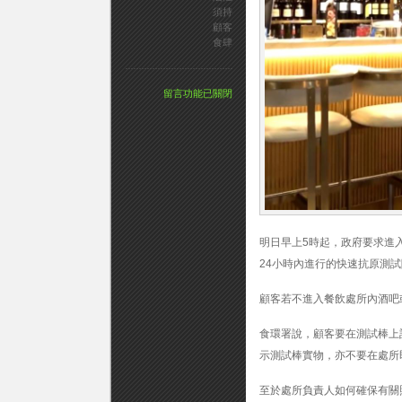
須持
顧客
食肆
在
留言功能已關閉
〈明
早
5
時
起
酒
吧
顧
客
明日早上5時起，政府要求進
須
持
24小時內進行的快速抗原測
快
測
顧客若不進入餐飲處所內酒吧
陰
性
食環署說，顧客要在測試棒上
結
果
示測試棒實物，亦不要在處所
包
括
至於處所負責人如何確保有關
食