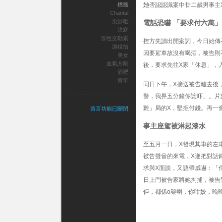
標籤
她否認認識案中廿二歲男事主
Chantal
尖沙咀
電話恐嚇 「要求付六萬」
法庭
涉性交勒索
控方先讀出開案詞，今日始傳
游祖怡
因要駕車故沒有喝酒，被告則
美女
血氣方剛
後，要求先往X家「休息」，
酒吧
青年
同日下午，X接送被告離去後
警，我畀五分鐘你諗吓」。片
雞」局的X，堅拒付錢。再一
在
留言功能已關閉
〈法
庭：
事主座駕被淋起漆水
耳
仔
至五月一日，X發現其車的左
呵
被告聲音的來電，X遂把對話
氣
誘
求與X面談，又語帶威嚇：「
青
日上門被告家將她拘捕，被告
年
佢，都係o架喇，你咁姣，晚
美
女
涉
性