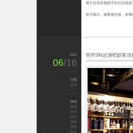
警方目前尚無槍手的任何描述
球
桌
影片顯示，槍擊發生後，有幾
附
近
被
槍
殺。〉
中
明早5時起酒吧顧客須
2022
06
/16
分類
香港
標籤
快測
明早
時起
結果
酒吧
陰性