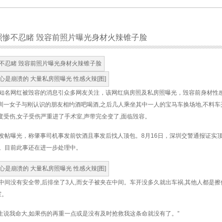
照惨不忍睹 毁容前照片曝光身材火辣锥子脸
知名网红被毁容的消息引众多网友关注，该网红病房照及私房照曝光，毁容前身材性
深圳一女子与刚认识的朋友相约酒吧喝酒,之后几人乘坐其中一人的宝马车换场地,不料
度受伤,女子受伤严重进了手术室,声带完全变了,面临毁容。
发帖曝光，称肇事司机事发前饮酒且事发后找人顶包。8月16日，深圳交警通报证实
。目前此事还在进一步处理中。
中间没有安全带,后排坐了3人,而女子被夹在中间。车开没多久就出车祸,其他人都是
室。
医生说我命大,如果伤的再重一点或是没有及时抢救我这条命就没有了。”