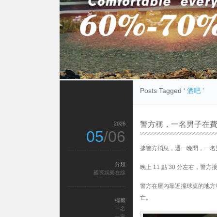
Posts Tagged ‘
酒吧
’
警方稱，一名男子在
2026
05
/06
據警方消息，週一晚間，一名
分類
晚上 11 點 30 分左右，警方接到
國際娛樂在線
警方在屋內靠近撞球桌的地方
亡。
標籤
一名
一家