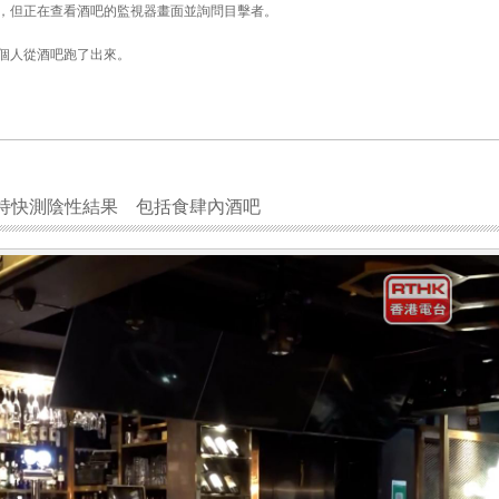
，但正在查看酒吧的監視器畫面並詢問目擊者。
個人從酒吧跑了出來。
持快測陰性結果 包括食肆內酒吧