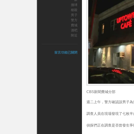
撞球
槍殺
男子
警方
費城
酒吧
附近
在
留言功能已關閉
〈警
方
稱，
一
名
男
子
CBS新聞費城分部
在
費
週二上午，警方確認該男子為
城
一
家
調查人員在現場發現了七枚半
酒
吧
偵探們正在調查是否曾發生爭
的
撞