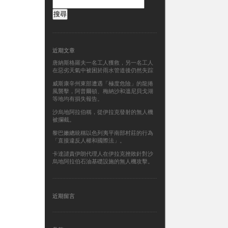
搜
尋
關
鍵
字:
近期文章
唐納斯格羅夫一名工人獲救，另一名工人
在惡劣天氣中被困於雨水管道後仍然失踪
威斯康辛州東部遭遇「極度危險」的龍捲
風襲擊，阿普爾頓、梅納沙和溫尼貝戈湖
等地均有損失報告。
沙烏地阿拉伯稱，從伊拉克發射的無人機
被攔截。
黎巴嫩總統稱以色列夷平南部村莊的行為
「直接違反人權和國際法」。
卡達譴責伊朗代理人在伊拉克挫敗針對沙
烏地阿拉伯石油基礎設施的無人機攻擊。
近期留言