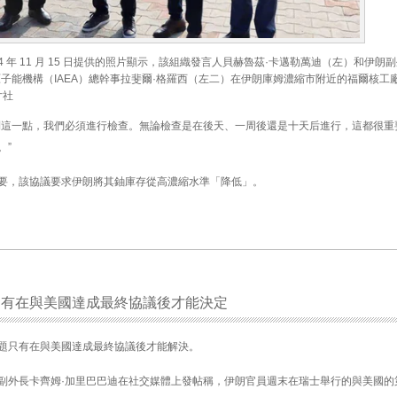
4 年 11 月 15 日提供的照片顯示，該組織發言人貝赫魯茲·卡邁勒萬迪（左）和伊朗
子能機構（IAEA）總幹事拉斐爾·格羅西（左二）在伊朗庫姆濃縮市附近的福爾核工廠
片社
到這一點，我們必須進行檢查。無論檢查是在後天、一周後還是十天后進行，這都很重
。”
要，該協議要求伊朗將其鈾庫存從高濃縮水準「降低」。
只有在與美國達成最終協議後才能決定
題只有在與美國達成最終協議後才能解決。
副外長卡齊姆·加里巴巴迪在社交媒體上發帖稱，伊朗官員週末在瑞士舉行的與美國的