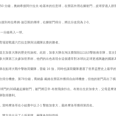
 50 分鐘，奧納希接阿什拉夫·哈基米的任意球，在禁區外用右腳射門，皮球穿過人群
中央接到布拉希姆·迪亞斯的傳球，右腳射門得分，將比分改寫為 2-0。
後一分鐘再入一球。
育場迎戰週六巴拉圭隊與法國隊比賽的勝者。
道主加拿大隊的歷史性旅程。此前，加拿大隊在淘汰賽階段以1比0擊敗南非隊，首次
拿大隊第三次參加世界杯，他們的出色表現令這個通常對冰球比足球更感興趣的國家
隊在點球大戰中擊敗荷蘭隊，晉級 16 強，同時也讓荷蘭隊遭遇了世界盃歷史上最早
次得分機會。第78分鐘，喬納森·戴維在禁區外獲得自由球機會，但他的射門高出了橫
離球門約30碼處起腳射門，被門將亞辛·布努飛身扑出。布努出生於加拿大，父母是摩
隊取得勝利。
當時摩洛哥在小組賽中以 2-1 擊敗加拿大，最終摩洛哥獲得第四名。
，雙方共出示了八張黃牌，兩隊各領到四張。