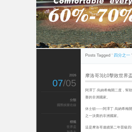
Posts Tagged ‘
四分之一
摩洛哥3比0擊敗世界
2026
07
/05
阿澤丁·烏納希梅開二度，幫
賽的非洲國家。
分類
國際娛樂在線
休士頓——阿澤丁·烏納希梅
之一決賽的非洲國家。
標籤
世界盃
這是摩洛哥連續第二年晉級四
加拿大