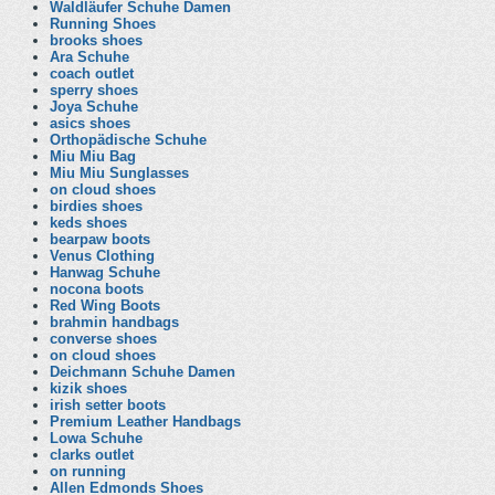
Waldläufer Schuhe Damen
Running Shoes
brooks shoes
Ara Schuhe
coach outlet
sperry shoes
Joya Schuhe
asics shoes
Orthopädische Schuhe
Miu Miu Bag
Miu Miu Sunglasses
on cloud shoes
birdies shoes
keds shoes
bearpaw boots
Venus Clothing
Hanwag Schuhe
nocona boots
Red Wing Boots
brahmin handbags
converse shoes
on cloud shoes
Deichmann Schuhe Damen
kizik shoes
irish setter boots
Premium Leather Handbags
Lowa Schuhe
clarks outlet
on running
Allen Edmonds Shoes