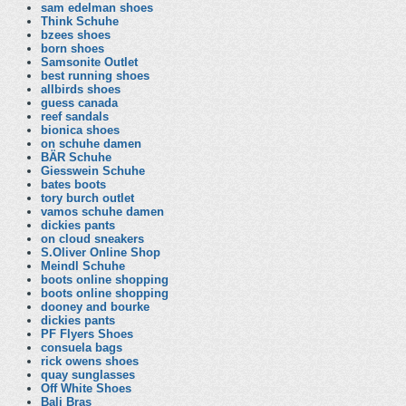
sam edelman shoes
Think Schuhe
bzees shoes
born shoes
Samsonite Outlet
best running shoes
allbirds shoes
guess canada
reef sandals
bionica shoes
on schuhe damen
BÄR Schuhe
Giesswein Schuhe
bates boots
tory burch outlet
vamos schuhe damen
dickies pants
on cloud sneakers
S.Oliver Online Shop
Meindl Schuhe
boots online shopping
boots online shopping
dooney and bourke
dickies pants
PF Flyers Shoes
consuela bags
rick owens shoes
quay sunglasses
Off White Shoes
Bali Bras